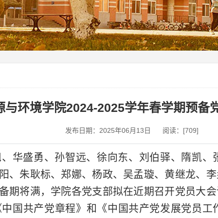
源与环境学院2024-2025学年春学期预
发布日期：2025年06月13日 阅读：[
709
]
旭
、
华盛勇
、
孙智远
、
徐向东
、
刘伯驿
、
隋凯
、
阳
、
朱耿标
、
郑娜
、
杨政
、
吴孟璇
、
黄继龙
、
李
备期
将
满，
学院各
党支部拟在近期召开党员大会
《中国共产党章程》和《中国共产党发展党员工