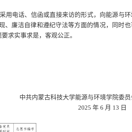
采用电话、信函或直接来访的形式，向
能源与环
现、廉洁自律和遵纪守法等方面的情况，同时也
题要求实事求是，客观公正。
中共
内蒙古科技
大学
能源与环境学院
委员
2025
年
6
月
13